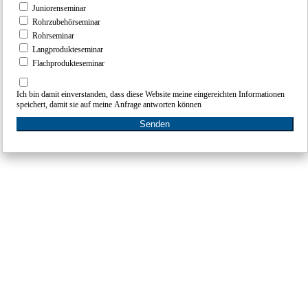
Juniorenseminar
Rohrzubehörsemin
Rohrseminar
Langproduktesemi
Flachproduktesemi
Ich bin damit einversta
speichert, damit sie au