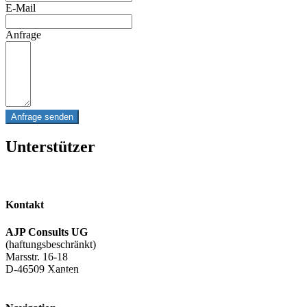
E-Mail
Anfrage
Anfrage senden
Unterstützer
Axel Sticher
Aperam Stainless Services & Solutio
Kontakt
AJP Consults UG
(haftungsbeschränkt)
Marsstr. 16-18
D-46509 Xanten
+49 (0) 2801/9826-0
info@ajpconsults.com