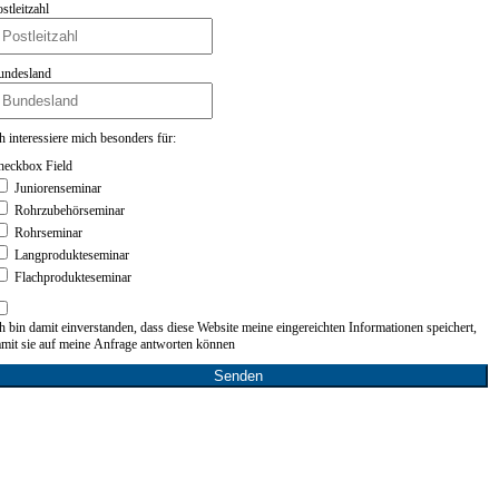
Download
Postleitzahl
Junioren
Ablauf
Anmeldung
Bundesland
Anfahrt
Download
Rohr
Ich interessiere mich besonders für:
Ablauf
Anmeldung
Checkbox Field
Anfahrt
Juniorenseminar
Download
Rohrzubehörseminar
Flachprodukte
Rohrseminar
Ablauf
Langprodukteseminar
Anmeldung
Flachprodukteseminar
Anfahrt
Download
Langprodukte
Ich bin damit einverstanden, dass diese Website meine eingereichten Informationen spe
Ablauf
damit sie auf meine Anfrage antworten können
Anmeldung
Senden
Anfahrt
Download
CBAM-Schulung
Ablauf
Anmeldung
Anfahrt