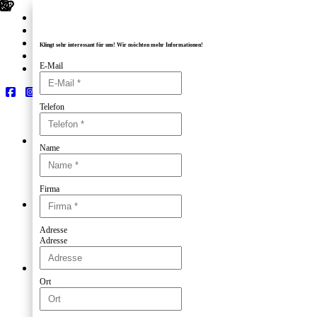
Kontakt
Impressum
Datenschutz
Klingt sehr interessant für uns! Wir möchte
Unterstützer
E-Mail
Referenten
Telefon
Management
Name
Ablauf
Anmeldung
Anfahrt
Firma
Download
Rohrzubehör
Ablauf
Anmeldung
Adresse
Adresse
Anfahrt
Download
Führung & Zukunft
Ablauf
Ort
Anmeldung
Anfahrt