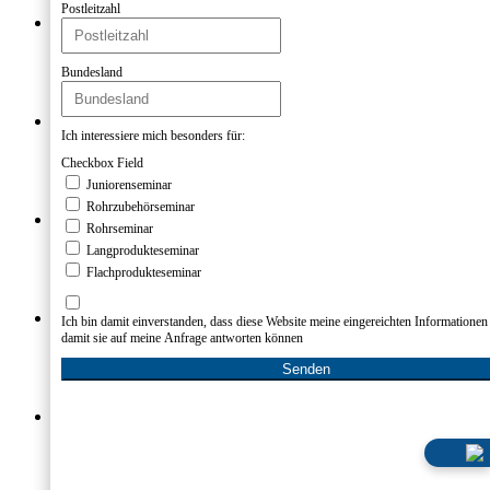
Download
Postleitzahl
Junioren
Ablauf
Anmeldung
Bundesland
Anfahrt
Download
Rohr
Ich interessiere mich besonders fü
Ablauf
Anmeldung
Checkbox Field
Anfahrt
Juniorenseminar
Download
Rohrzubehörseminar
Flachprodukte
Rohrseminar
Ablauf
Langprodukteseminar
Anmeldung
Flachprodukteseminar
Anfahrt
Download
Langprodukte
Ich bin damit einverstanden, dass
Ablauf
damit sie auf meine Anfrage ant
Anmeldung
Anfahrt
Download
CBAM-Schulung
Ablauf
Anmeldung
Anfahrt