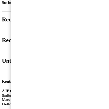
Suchen
Suchen
Recent Posts
Hello world!
Recent Comments
A WordPress Commenter
zu
Hello world!
Unterstützer
en/Krefeld GmbH & Co. KG
BGH Edelstahlwerke Gmb
Kontakt
AJP Consults UG
(haftungsbeschränkt)
Marsstr. 16-18
D-46509 Xanten
+49 (0) 2801/9826-0
info@ajpconsults.com