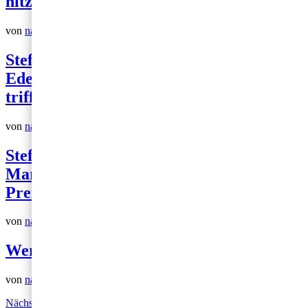
hitzebeständiger Edelstähle
von
nachDruck
|
Okt. 23, 2024
Stefan Müller-Bernhardt, Staystainless:
Edelstahl im genormten Umfeld EU /DIN
trifft auf ASTM / ASME
von
nachDruck
|
Okt. 23, 2024
Stefan Müller-Bernhardt, Staystainless:
Marktanteile kauft man nicht über den
Preis sondern mit Kompetenz
von
nachDruck
|
Okt. 23, 2024
Werksbesichtigung DEW
von
nachDruck
|
Okt. 23, 2024
Nächste Einträge »